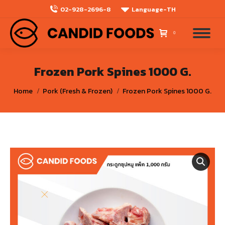
02-928-2696-8
Language-TH
0
Frozen Pork Spines 1000 G.
You are here:
Home
Pork (Fresh & Frozen)
Frozen Pork Spines 1000 G.