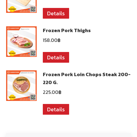
Details
Frozen Pork Thighs
158.00
฿
Details
Frozen Pork Loin Chops Steak 200-
220 G.
225.00
฿
Details