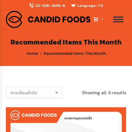
02-928-2696-8
Language-TH
0
Recommended Items This Month
You are here:
Home
Recommended Items This Month
Showing all 4 results