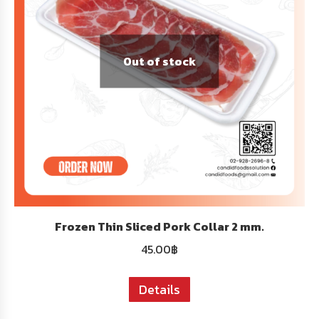
Out of stock
Frozen Thin Sliced Pork Collar ​​2 mm.
45.00
฿
Details