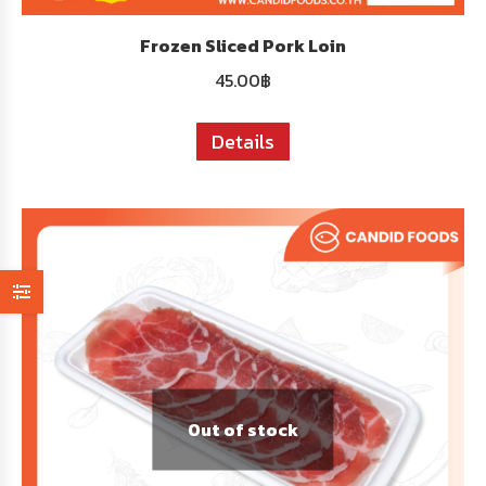
Frozen Sliced ​​Pork Loin
45.00
฿
Details
Out of stock