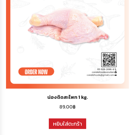
น่องติดสะโพก 1 kg.
89.00
฿
หยิบใส่ตะกร้า