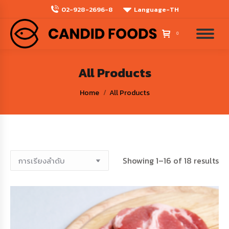
02-928-2696-8
Language-TH
0
All Products
You are here:
Home
All Products
Showing 1–16 of 18 results