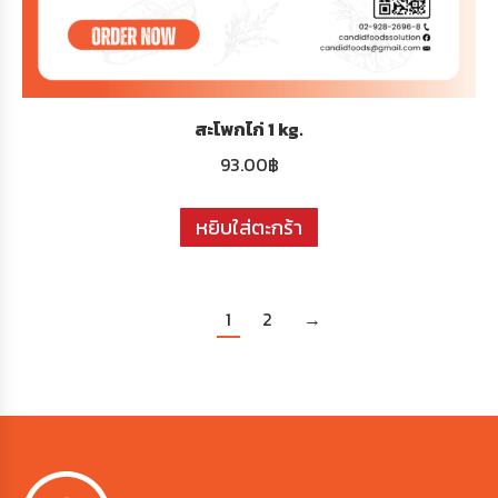
สะโพกไก่ 1 kg.
93.00
฿
หยิบใส่ตะกร้า
1
2
→