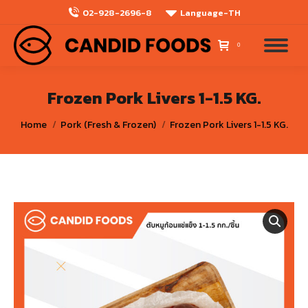
02-928-2696-8
Language-TH
0
Frozen Pork Livers 1-1.5 KG.
You are here:
Home
Pork (Fresh & Frozen)
Frozen Pork Livers 1-1.5 KG.