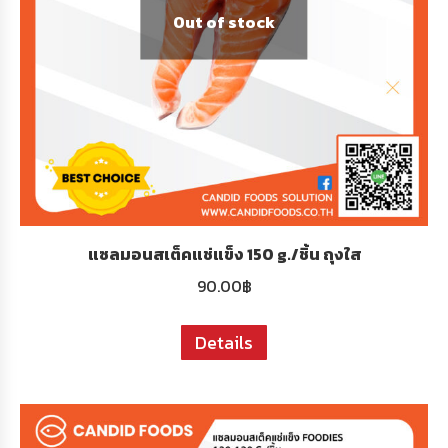
Out of stock
แซลมอนสเต็คแช่แข็ง 150 g./ชิ้น ถุงใส
90.00
฿
Details