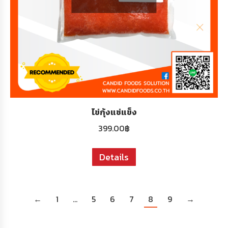
ไข่กุ้งแช่แข็ง
399.00
฿
Details
←
1
…
5
6
7
8
9
→