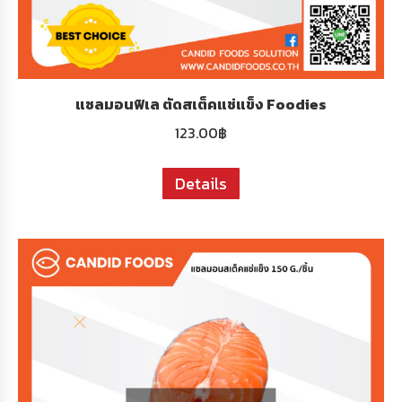
แซลมอนฟิเล ตัดสเต็คแช่แข็ง Foodies
123.00
฿
Details