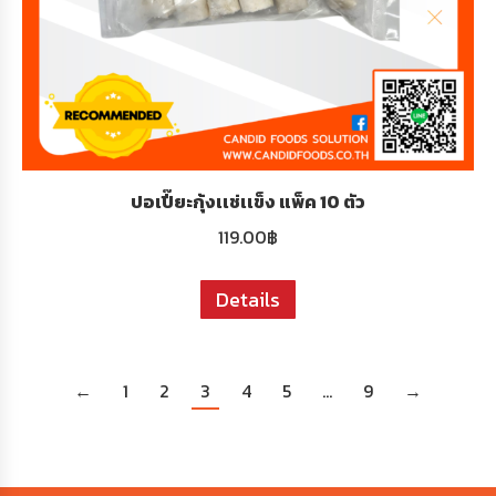
ปอเปี๊ยะกุ้งเเช่เเข็ง แพ็ค 10 ตัว
119.00
฿
Details
←
1
2
3
4
5
…
9
→