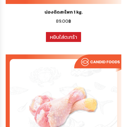
น่องติดสะโพก 1 kg.
89.00
฿
หยิบใส่ตะกร้า