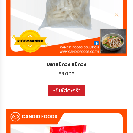
ปลาหมึกวง หมึกวง
83.00
฿
หยิบใส่ตะกร้า