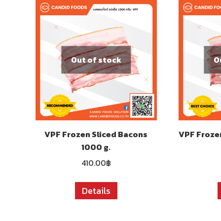
Out of stock
O
VPF Frozen Sliced Bacons
VPF Froze
1000 g.
410.00
฿
Details