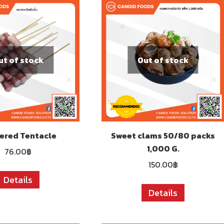
ut of stock
Out of stock
ered Tentacle
Sweet clams 50/80 packs
1,000 G.
76.00
฿
150.00
฿
Details
Details