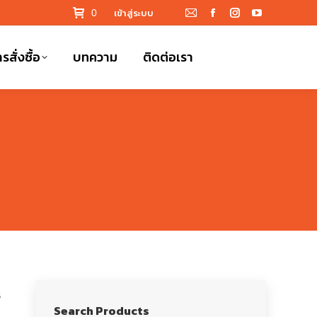
เข้าสู่ระบบ
0
Mail
Facebook
Instagram
YouTube
page
page
page
page
รสั่งซื้อ
บทความ
ติดต่อเรา
opens
opens
opens
opens
in
in
in
in
new
new
new
new
window
window
window
window
s
Search Products