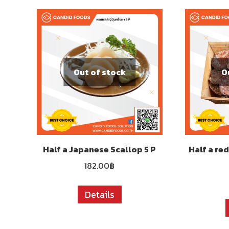
Out of stock
O
Half a Japanese Scallop 5 P
Half a re
182.00
฿
Details