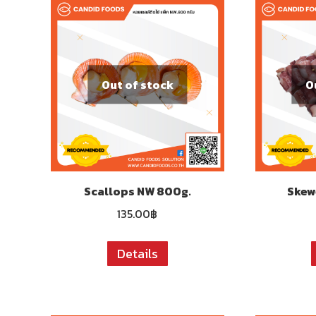
Out of stock
O
Scallops NW 800g.
Skew
135.00
฿
Details