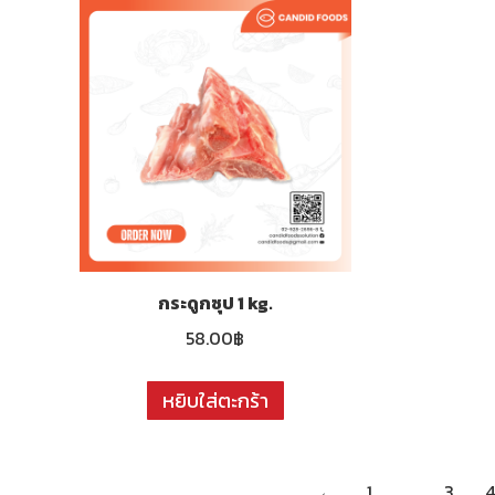
กระดูกซุป 1 kg.
58.00
฿
หยิบใส่ตะกร้า
←
1
…
3
4