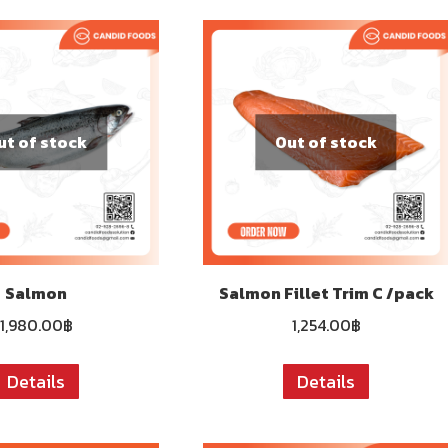
ut of stock
Out of stock
Salmon
Salmon Fillet Trim C /pack
1,980.00
฿
1,254.00
฿
Details
Details