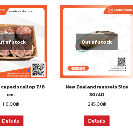
ut of stock
Out of stock
d caped scallop 7/8
New Zealand mussels Size
cm.
30/40
116.00
฿
245.00
฿
Details
Details