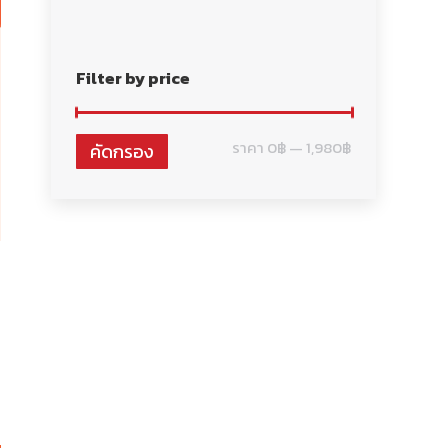
Filter by price
ราคา
ราคา
ราคา
0฿
—
1,980฿
คัดกรอง
ต่ำ
สูงสุด
สุด