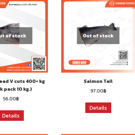
ut of stock
Out of stock
ead V cuts 400+ kg
Salmon Tail
k pack 10 kg.)
97.00
฿
56.00
฿
Details
Details