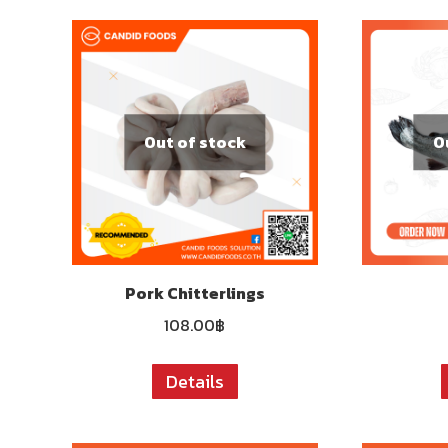
Out of stock
O
Pork Chitterlings
108.00
฿
Details