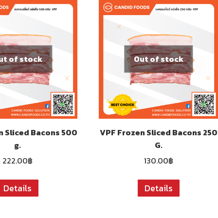
ut of stock
Out of stock
n Sliced Bacons 500
VPF Frozen Sliced ​​Bacons 250
g.
G.
222.00
฿
130.00
฿
Details
Details