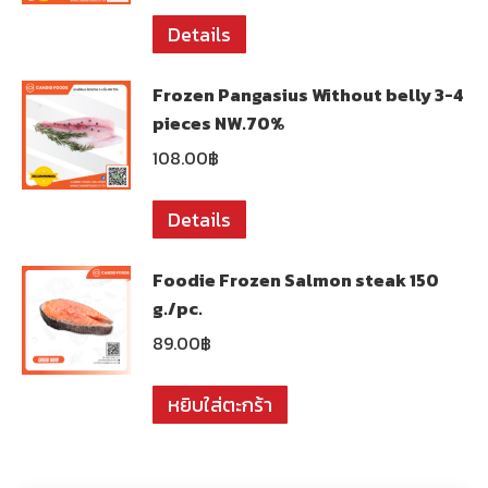
Details
Frozen Pangasius Without belly 3-4
pieces NW.70%
108.00
฿
Details
Foodie Frozen Salmon steak 150
g./pc.
89.00
฿
หยิบใส่ตะกร้า