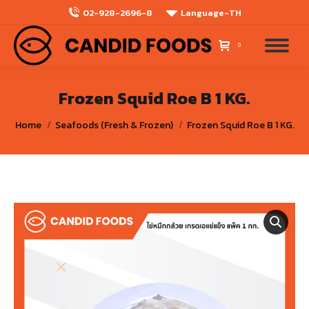
02-928-2696-8
Language-TH
0
Frozen Squid Roe B 1 KG.
You are here:
Home
Seafoods (Fresh & Frozen)
Frozen Squid Roe B 1 KG.