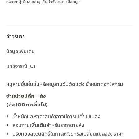
หมวดหมู่:
ชิ้นส่วนหมู
,
สินค้าทั้งหมด
,
เนื้อหมู
หั่น
ชิ้น
1
kg.
คำอธิบาย
ชิ้น
ข้อมูลเพิ่มเติม
บทวิจารณ์ (0)
หมูสามชั้นหั่นชิ้นหรือหมูสามชั่นตัดเเต่ง น้ำหนักต่อกิโลกรัม
จำหน่ายปลีก
–
ส่ง
(
ส่ง
100
กก
.
ขึ้นไป
)
น้ำหนักเเละราคาสินค้าอาจมีการเปลี่ยนแปลง
สอบถามเพิ่มเติมสำหรับราคาขายส่ง
บริษัทขอสงวนสิทธิ์ในการแก้ไขหรือเปลี่ยนแปลงอัตราค่า