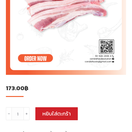
173.00
฿
จำนวน
หยิบใส่ตะกร้า
﹣
﹢
สาม
ชั้น