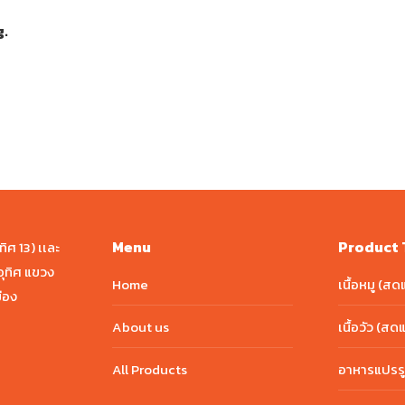
g.
Menu
Product 
ศ 13) เเละ
ุทิศ แขวง
Home
เนื้อหมู (สด
ือง
About us
เนื้อวัว (สด
All Products
อาหารแปรรู