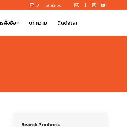
เข้าสู่ระบบ
0
Mail
Facebook
Instagram
YouTube
page
page
page
page
รสั่งซื้อ
บทความ
ติดต่อเรา
opens
opens
opens
opens
in
in
in
in
new
new
new
new
window
window
window
window
Search Products