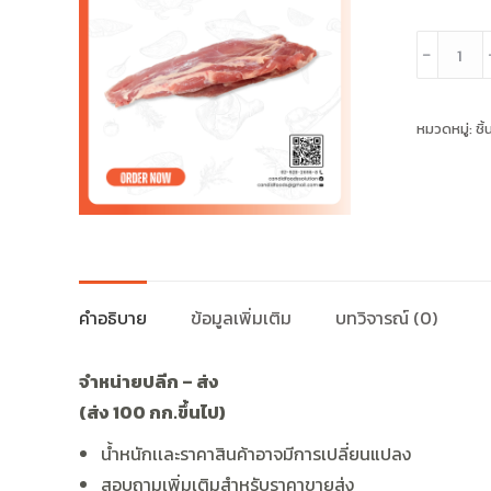
จำนวน
﹣
สัน
ใน
หมวดหมู่:
ชิ
หมู
1
kg.
ชิ้น
คำอธิบาย
ข้อมูลเพิ่มเติม
บทวิจารณ์ (0)
จำหน่ายปลีก
–
ส่ง
(
ส่ง
100
กก
.
ขึ้นไป
)
น้ำหนักเเละราคาสินค้าอาจมีการเปลี่ยนแปลง
สอบถามเพิ่มเติมสำหรับราคาขายส่ง