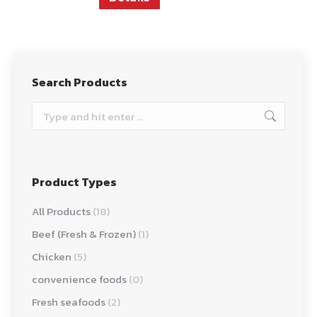
Search Products
Search:
Product Types
All Products
(18)
Beef (Fresh & Frozen)
(1)
Chicken
(5)
convenience foods
(0)
Fresh seafoods
(2)