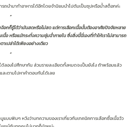
ังสามารถนำมาทำอาหารได้อีกโดยจำนิยมนำไปต้มเป็นซุปหรือน้ำสต็อกค่ะ
“
งือกก็รู้ได้ว่ามันสดหรือไม่สด แต่การเลือกเนื้อนั้นต้องอาศัยปัจจัยหลาย
ื้อ หรือแม้กระทั่งความชุ่มฉ่ำภายใน ซึ่งสิ่งนี้นี่เองที่ทำให้เราไม่สามารถ
ากตาเปล่าได้เพียงอย่างเดียว
”
ได้ลองไปศึกษากัน ส่วนรายละเอียดทั้งหมดจะเป็นยังไง ถ้าพร้อมแล้ว
ห้ดีและตามไปหาคำตอบกันได้เลย
าบูแบบฟินๆ หวังว่าบทความของเราเกี่ยวกับเทคนิคการเลือกซื้อเนื้อวัว
โยชน์กับทุกคนไม่มากก็น้อยน่ะ