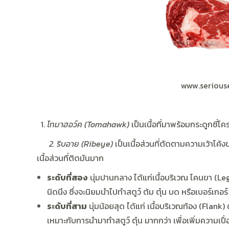
www.serious
โทมาฮอว์ค (Tomahawk)
เป็นเนื้อที่มาพร้อมกระดูกซี่โครง
2. ริบอาย (Ribeye)
เป็นเนื้อส่วนที่ตัดตามความเว้าโค้งข
เนื้อส่วนที่ติดมันมาก
ระดับที่สอง
นุ่มปานกลาง ได้แก่เนื้อบริเวณ โคนขา (Leg
นิดนึง ซึ่งจะนิยมนำไปทำสตูว์ ต้ม ตุ๋น บด หรือเบอร์เกอร์
ระดับที่สาม
นุ่มน้อยสุด ได้แก่ เนื้อบริเวณท้อง (Flank) 
เหมาะกับการนำมาทำสตูว์ ตุ๋น มากกว่า เพื่อเพิ่มความเปื