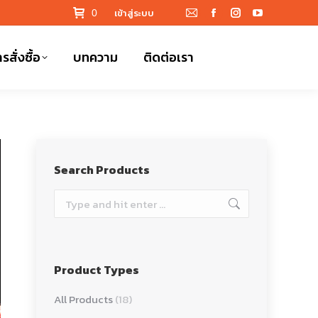
เข้าสู่ระบบ
0
Mail
Facebook
Instagram
YouTube
page
page
page
page
รสั่งซื้อ
บทความ
ติดต่อเรา
opens
opens
opens
opens
in
in
in
in
new
new
new
new
window
window
window
window
Search Products
Search:
Product Types
All Products
(18)