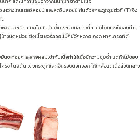
ยในปาก และมีความชุ่มฉ่ำจากมันที่แทรกตามเนื้อ
างระหว่างเทนเดอร์ลอยน์ และสตริปลอยน์ คั่นด้วยกระดูกรูปตัวที (T) จึง
กัน
ุ่ม และความเหนียวจากไขมันมันที่แทรกตามลายเนื้อ คนไทยเองก็ชอบนำมา
บ้างนิดหน่อย ซึ่งเนื้อเซอร์ลอยน์นี้ก็มีอีกหลายเกรด หากเกรดที่ดี
มันจะค่อยๆ ละลายผสมเข้ากับเนื้อทำให้เนื้อมีความชุ่มฉ่ำ แต่ถ้าไม่ชอบ
่โครง โดยตัดแต่งกระดูกและเอ็นรอบนอกออก ให้เหลือแต่เนื้อส่วนกลาง