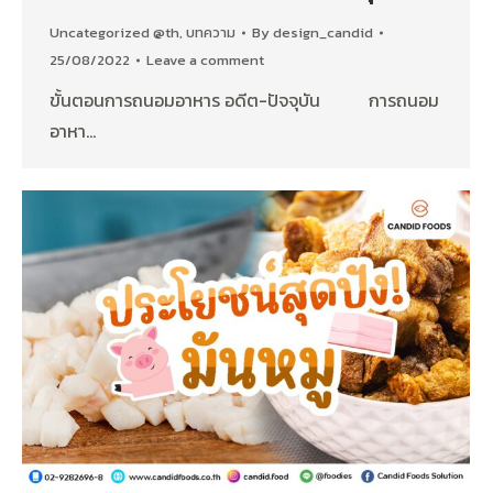
Uncategorized @th
,
บทความ
By
design_candid
25/08/2022
Leave a comment
ขั้นตอนการถนอมอาหาร อดีต-ปัจจุบัน การถนอม
อาหา…