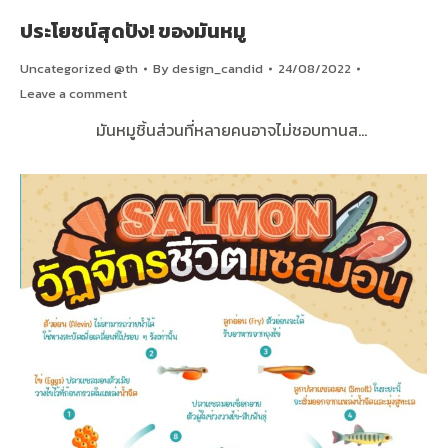
ประโยชน์สุดปัง! ของมันหมู
Uncategorized @th
By
design_candid
24/08/2022
Leave a comment
มันหมูชิ้นส่วนที่หลายคนอาจไม่ชอบทานส…