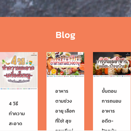
Blog
อาหาร
ขั้นตอน
ตามช่วง
การถนอม
4 วิธี
อายุ เลือก
อาหาร
ทำความ
ที่ใช่! สุข
อดีต-
สะอาด
ถาพดีเเน่
ปัจจุบัน